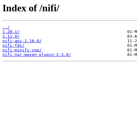
Index of /nifi/
../
1.28.1/
2.11.0/
nifi-api-2.10.0/
nifi-fds/
nifi-minifi-cpp/
nifi-nar-maven-plugin-2.3.0/