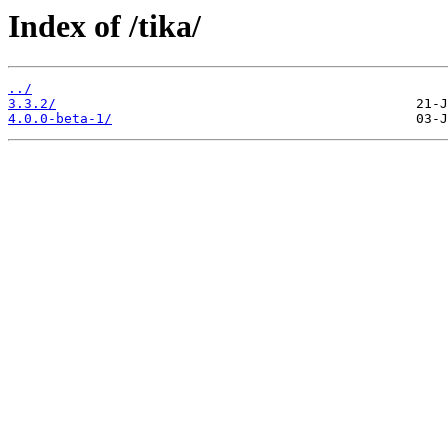
Index of /tika/
../
3.3.2/
4.0.0-beta-1/