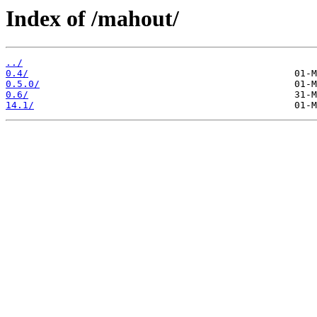
Index of /mahout/
../
0.4/
0.5.0/
0.6/
14.1/