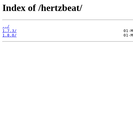
Index of /hertzbeat/
../
1.7.3/
1.8.0/