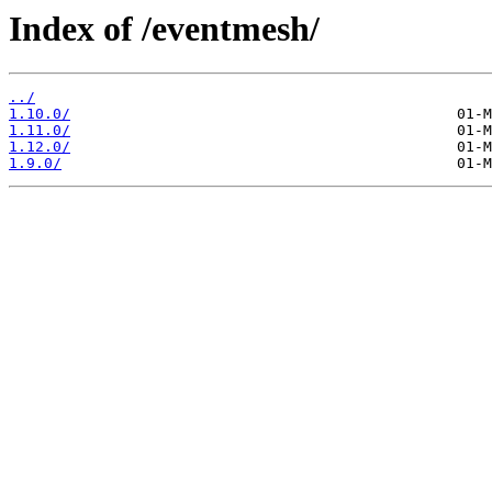
Index of /eventmesh/
../
1.10.0/
1.11.0/
1.12.0/
1.9.0/