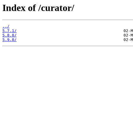
Index of /curator/
../
5.7.1/
5.8.0/
5.9.0/