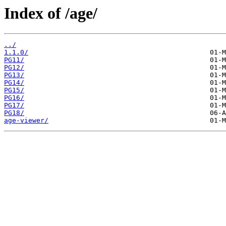
Index of /age/
../
1.1.0/
PG11/
PG12/
PG13/
PG14/
PG15/
PG16/
PG17/
PG18/
age-viewer/